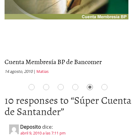
Cuenta Membresía BP de Bancomer
C
14 agosto, 2010
|
Matias
21
10 responses to “
Súper Cuenta
de Santander
”
Deposito
dice:
abril 9, 2010 a las 7:11 pm