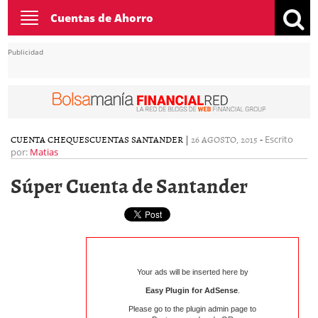
Toggle
Cuentas de Ahorro
navigation
Publicidad
CUENTA CHEQUES
CUENTAS SANTANDER
|
26 AGOSTO, 2015
-
Escrito
por:
Matias
Súper Cuenta de Santander
Your ads will be inserted here by
Easy Plugin for AdSense
.
Please go to the plugin admin page to