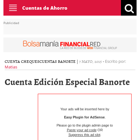
Toggle
Cuentas de Ahorro
navigation
Publicidad
CUENTA CHEQUES
CUENTAS BANORTE
|
7 MAYO, 2015
-
Escrito por:
Matias
Cuenta Edición Especial Banorte
Your ads will be inserted here by
Easy Plugin for AdSense
.
Please go to the plugin admin page to
Paste your ad code
OR
Suppress this ad slot
.