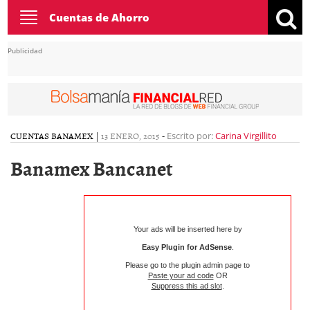
Toggle
Cuentas de Ahorro
navigation
Publicidad
CUENTAS BANAMEX
|
13 ENERO, 2015
-
Escrito por:
Carina Virgillito
Banamex Bancanet
Your ads will be inserted here by
Easy Plugin for AdSense
.
Please go to the plugin admin page to
Paste your ad code
OR
Suppress this ad slot
.