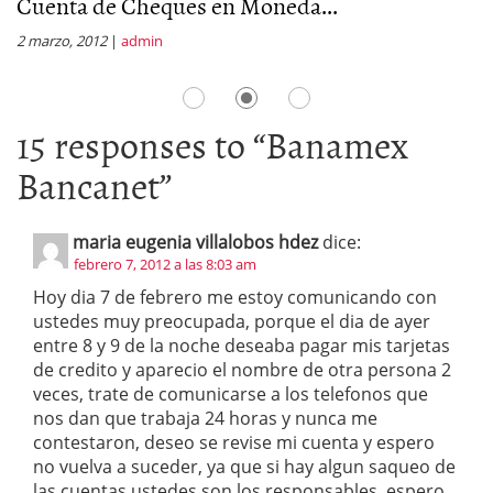
Cuenta de Cheques en Moneda...
C
2 marzo, 2012
|
admin
14
15 responses to “
Banamex
Bancanet
”
maria eugenia villalobos hdez
dice:
febrero 7, 2012 a las 8:03 am
Hoy dia 7 de febrero me estoy comunicando con
ustedes muy preocupada, porque el dia de ayer
entre 8 y 9 de la noche deseaba pagar mis tarjetas
de credito y aparecio el nombre de otra persona 2
veces, trate de comunicarse a los telefonos que
nos dan que trabaja 24 horas y nunca me
contestaron, deseo se revise mi cuenta y espero
no vuelva a suceder, ya que si hay algun saqueo de
las cuentas ustedes son los responsables, espero