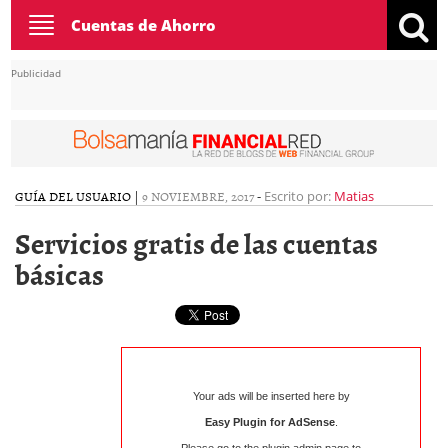
Toggle
Cuentas de Ahorro
navigation
Publicidad
GUÍA DEL USUARIO
|
9 NOVIEMBRE, 2017
-
Escrito por:
Matias
Servicios gratis de las cuentas
básicas
Your ads will be inserted here by
Easy Plugin for AdSense
.