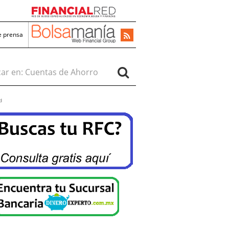
e prensa
r en:
d