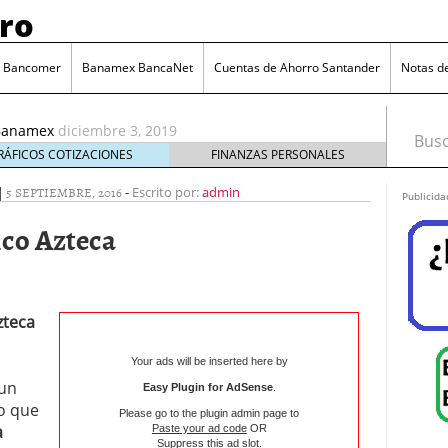
ro
itiBanamex
diciembre 3, 2019
rean las criptomonedas?
agosto 18, 2020
 Santander
febrero 6, 2020
o Bancomer
Banamex BancaNet
Cuentas de Ahorro Santander
Notas d
antander
 Banorte
diciembre 16, 2019
iBanamex
diciembre 3, 2019
Busca
rean las criptomonedas?
agosto 18, 2020
RÁFICOS COTIZACIONES
FINANZAS PERSONALES
|
5 SEPTIEMBRE, 2016
-
Escrito por:
admin
Publicida
nco Azteca
zteca
Your ads will be inserted here by
 un
Easy Plugin for AdSense
.
o que
Please go to the plugin admin page to
a
Paste your ad code
OR
Suppress this ad slot
.