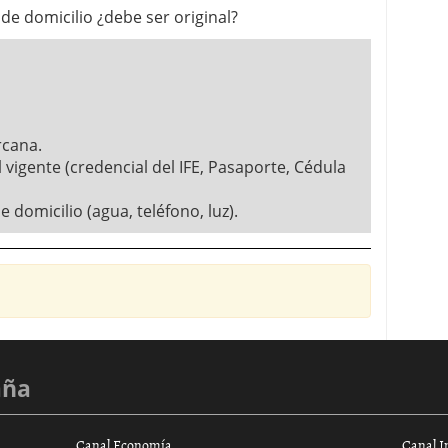
de domicilio ¿debe ser original?
rcana.
al vigente (credencial del IFE, Pasaporte, Cédula
domicilio (agua, teléfono, luz).
aña
Canal Economía
Canal I