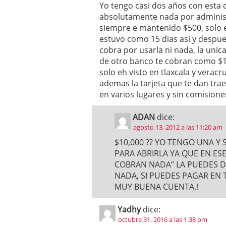
Yo tengo casi dos años con esta 
absolutamente nada por administ
siempre e mantenido $500, solo 
estuvo como 15 dias asi y despu
cobra por usarla ni nada, la unic
de otro banco te cobran como $1
solo eh visto en tlaxcala y veracr
ademas la tarjeta que te dan trae
en varios lugares y sin comision
ADAN
dice:
agosto 13, 2012 a las 11:20 am
$10,000 ?? YO TENGO UNA Y
PARA ABRIRLA YA QUE EN E
COBRAN NADA” LA PUEDES DE
NADA, SI PUEDES PAGAR EN 
MUY BUENA CUENTA.!
Yadhy
dice:
octubre 31, 2016 a las 1:38 pm