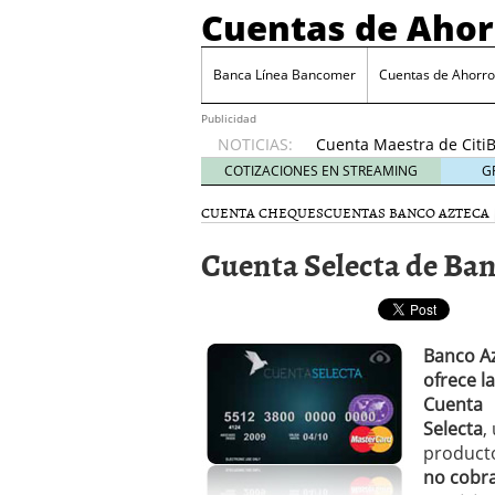
Cuentas de Ahor
Cuenta Maestra de C
¿Cómo se programan y c
Cuenta SuperDigital de
Banca Línea Bancomer
Cuentas de Ahorr
Cuenta Universitaria S
Cuenta Enlace Personal
Publicidad
NOTICIAS:
Cuenta Maestra de Cit
¿Cómo se programan y c
COTIZACIONES EN STREAMING
G
CUENTA CHEQUES
CUENTAS BANCO AZTECA
Cuenta Selecta de Ba
Banco A
ofrece la
Cuenta
Selecta
,
product
no cobr