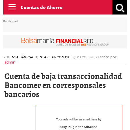
Toggle
Cuentas de Ahorro
navigation
Publicidad
CUENTA BÁSICA
CUENTAS BANCOMER
|
17 MAYO, 2011
-
Escrito por:
admin
Cuenta de baja transaccionalidad
Bancomer en corresponsales
bancarios
Your ads will be inserted here by
Easy Plugin for AdSense
.