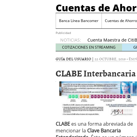
Cuentas de Ahor
Cuenta Maestra de C
¿Cómo se programan y c
Cuenta SuperDigital de
Banca Línea Bancomer
Cuentas de Ahorr
Cuenta Universitaria S
Cuenta Enlace Personal
Publicidad
NOTICIAS:
Cuenta Maestra de Cit
¿Cómo se programan y c
COTIZACIONES EN STREAMING
G
GUÍA DEL USUARIO
|
22 OCTUBRE, 2019
-
Escr
CLABE Interbancaria
CLABE
es una forma abreviada de
mencionar la
Clave Bancaria