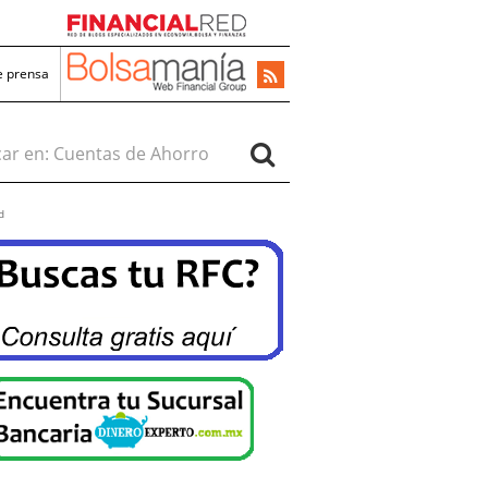
e prensa
r en:
d