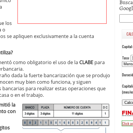
único
Busca
Goog
a
ue los
a o
dos se apliquen exclusivamente a la cuenta
iliza?
mentó como obligatorio el uso de la
CLABE
para
erbancaria.
raño dada la fuerte bancarización que se produjo
nocen muy bien como funciona, y siguen
 bancarias para realizar estas operaciones que
sa o en el trabajo.
mitió la
nto con
gitos