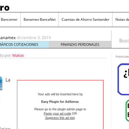
ro
itiBanamex
diciembre 3, 2019
rean las criptomonedas?
agosto 18, 2020
 Santander
febrero 6, 2020
o Bancomer
Banamex BancaNet
Cuentas de Ahorro Santander
Notas d
antander
 Banorte
diciembre 16, 2019
iBanamex
diciembre 3, 2019
Busca
rean las criptomonedas?
agosto 18, 2020
RÁFICOS COTIZACIONES
FINANZAS PERSONALES
ito por:
Matias
Publicida
La
Your ads will be inserted here by
Easy Plugin for AdSense
.
Please go to the plugin admin page to
Paste your ad code
OR
Suppress this ad slot
.