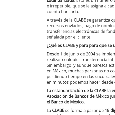
Estandarizada
. Ésta es un número 
e irrepetible, que se le asigna a cad
cuenta bancaria.
A través de la
CLABE
se garantiza q
recursos enviados, pago de nómin
transferencias electrónicas de fon
señalada por el cliente.
¿Qué es CLABE y para para que se ut
Desde 1 de junio de 2004 se imple
realizar cualquier transferencia int
Sin embargo, y aunque parezca ext
en México, muchas personas no co
perdiendo tiempo en las sucursales
en minutos podemos hacer desde ca
La estandarización de la CLABE la e
Asociación de Bancos de México ju
el Banco de México.
La
CLABE
se forma a partir de
18 dí