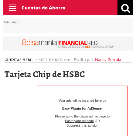
Toggle
Cuentas de Ahorro
navigation
Publicidad
CUENTAS HSBC
|
5 SEPTIEMBRE, 2011
-
Escrito por:
Nancy Gurrola
Tarjeta Chip de HSBC
Your ads will be inserted here by
Easy Plugin for AdSense
.
Please go to the plugin admin page to
Paste your ad code
OR
Suppress this ad slot
.