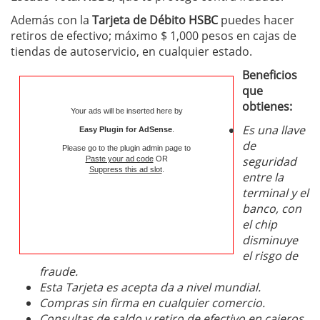
Además con la
Tarjeta de Débito HSBC
puedes hacer
retiros de efectivo; máximo $ 1,000 pesos en cajas de
tiendas de autoservicio, en cualquier estado.
Beneficios
que
obtienes:
Your ads will be inserted here by
Es una llave
Easy Plugin for AdSense
.
de
Please go to the plugin admin page to
seguridad
Paste your ad code
OR
Suppress this ad slot
.
entre la
terminal y el
banco, con
el chip
disminuye
el risgo de
fraude.
Esta Tarjeta es acepta da a nivel mundial.
Compras sin firma en cualquier comercio.
Consultas de saldo y retiro de efectivo en cajeros