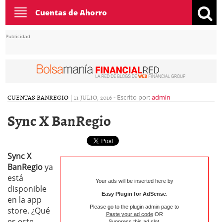
Toggle
Cuentas de Ahorro
navigation
Publicidad
CUENTAS BANREGIO
|
11 JULIO, 2016
-
Escrito por:
admin
Sync X BanRegio
Sync X
BanRegio
ya
está
Your ads will be inserted here by
disponible
Easy Plugin for AdSense
.
en la app
Please go to the plugin admin page to
store. ¿Qué
Paste your ad code
OR
es este
Suppress this ad slot
.