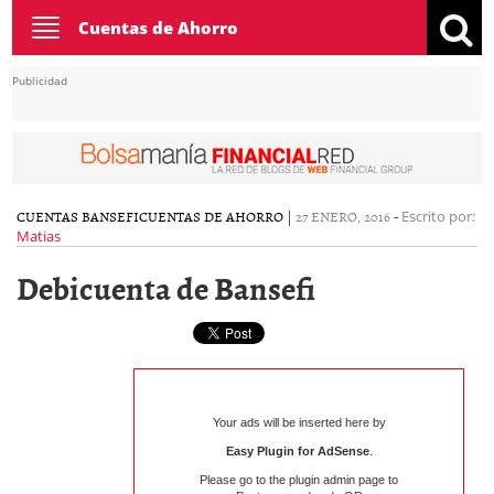
Toggle
Cuentas de Ahorro
navigation
Publicidad
CUENTAS BANSEFI
CUENTAS DE AHORRO
|
27 ENERO, 2016
-
Escrito por:
Matias
Debicuenta de Bansefi
Your ads will be inserted here by
Easy Plugin for AdSense
.
Please go to the plugin admin page to