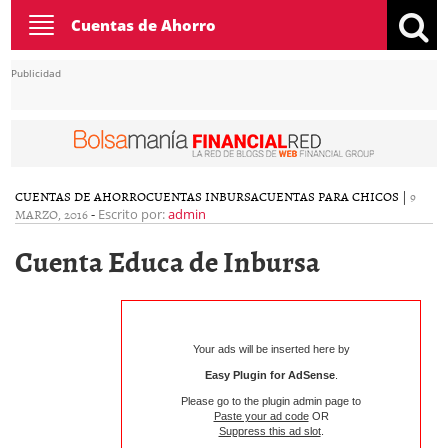
Toggle
Cuentas de Ahorro
navigation
Publicidad
CUENTAS DE AHORRO
CUENTAS INBURSA
CUENTAS PARA CHICOS
|
9
MARZO, 2016
-
Escrito por:
admin
Cuenta Educa de Inbursa
Your ads will be inserted here by
Easy Plugin for AdSense
.
Please go to the plugin admin page to
Paste your ad code
OR
Suppress this ad slot
.