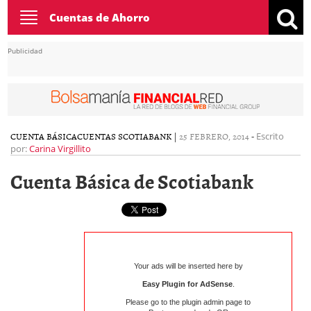
Toggle
Cuentas de Ahorro
navigation
Publicidad
CUENTA BÁSICA
CUENTAS SCOTIABANK
|
25 FEBRERO, 2014
-
Escrito
por:
Carina Virgillito
Cuenta Básica de Scotiabank
Your ads will be inserted here by
Easy Plugin for AdSense
.
Please go to the plugin admin page to