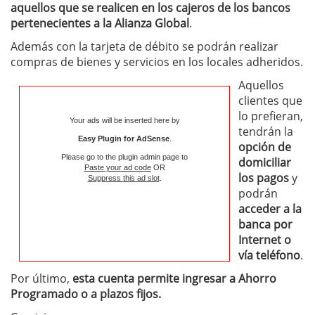
aquellos que se realicen en los cajeros de los bancos
pertenecientes a la Alianza Global
.
Además con la tarjeta de débito se podrán realizar
compras de bienes y servicios en los locales adheridos.
Aquellos
clientes que
lo prefieran,
Your ads will be inserted here by
tendrán la
Easy Plugin for AdSense
.
opción de
Please go to the plugin admin page to
domiciliar
Paste your ad code
OR
los pagos
y
Suppress this ad slot
.
podrán
acceder a la
banca por
Internet o
vía teléfono
.
Por último,
esta cuenta permite ingresar a Ahorro
Programado o a plazos fijos.