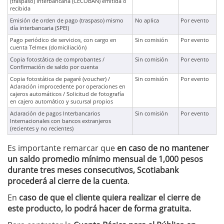
(traspaso) interbancaria (CECOBAN) emitida o
recibida
Emisión de orden de pago (traspaso) mismo
No aplica
Por evento
día interbancaria (SPEI)
Pago periódico de servicios, con cargo en
Sin comisión
Por evento
cuenta Telmex (domiciliación)
Copia fotostática de comprobantes /
Sin comisión
Por evento
Confirmación de saldo por cuenta
Copia fotostática de pagaré (voucher) /
Sin comisión
Por evento
Aclaración improcedente por operaciones en
cajeros automáticos / Solicitud de fotografía
en cajero automático y sucursal propios
Aclaración de pagos Interbancarios
Sin comisión
Por evento
Internacionales con bancos extranjeros
(recientes y no recientes)
Es importante remarcar que
en caso de no mantener
un saldo promedio mínimo mensual de 1,000 pesos
durante tres meses consecutivos, Scotiabank
procederá al cierre de la cuenta
.
En
caso de que el cliente quiera realizar el cierre de
este producto, lo podrá hacer de forma gratuita.