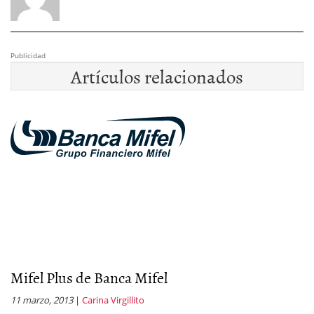
Publicidad
Artículos relacionados
Mifel Plus de Banca Mifel
C
11 marzo, 2013
|
Carina Virgillito
24