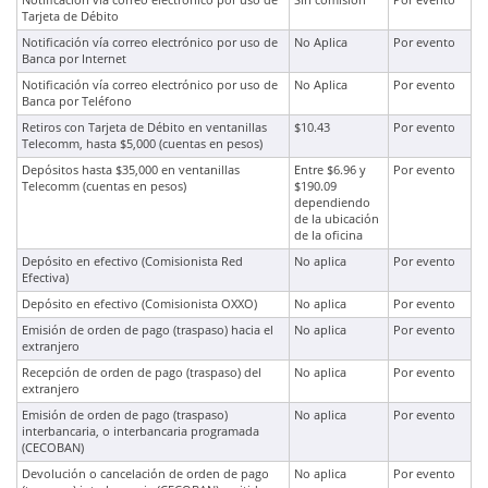
Notificación vía correo electrónico por uso de
Sin comisión
Por evento
Tarjeta de Débito
Notificación vía correo electrónico por uso de
No Aplica
Por evento
Banca por Internet
Notificación vía correo electrónico por uso de
No Aplica
Por evento
Banca por Teléfono
Retiros con Tarjeta de Débito en ventanillas
$10.43
Por evento
Telecomm, hasta $5,000 (cuentas en pesos)
Depósitos hasta $35,000 en ventanillas
Entre $6.96 y
Por evento
Telecomm (cuentas en pesos)
$190.09
dependiendo
de la ubicación
de la oficina
Depósito en efectivo (Comisionista Red
No aplica
Por evento
Efectiva)
Depósito en efectivo (Comisionista OXXO)
No aplica
Por evento
Emisión de orden de pago (traspaso) hacia el
No aplica
Por evento
extranjero
Recepción de orden de pago (traspaso) del
No aplica
Por evento
extranjero
Emisión de orden de pago (traspaso)
No aplica
Por evento
interbancaria, o interbancaria programada
(CECOBAN)
Devolución o cancelación de orden de pago
No aplica
Por evento