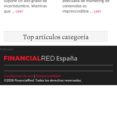
supone un alto grado de
adecuada de marketing de
incertidumbre. Mientras
contenidos es
que …
Leer
imprescindible …
Leer
Top artículos categoría
Publicidad
España
Condiciones de uso
|
Responsabilidad
©2026 FinancialRed. Todos los derechos reservados.