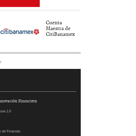
Cuenta
Maestra de
CitiBanamex
d
nnovación Financiera
zas 2.0
 de Finanzas