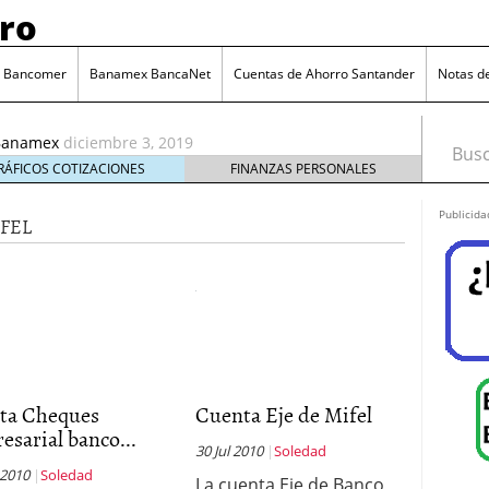
ro
itiBanamex
diciembre 3, 2019
rean las criptomonedas?
agosto 18, 2020
 Santander
febrero 6, 2020
o Bancomer
Banamex BancaNet
Cuentas de Ahorro Santander
Notas d
antander
 Banorte
diciembre 16, 2019
iBanamex
diciembre 3, 2019
Busca
rean las criptomonedas?
agosto 18, 2020
RÁFICOS COTIZACIONES
FINANZAS PERSONALES
Publicida
FEL
ta Cheques
Cuenta Eje de Mifel
sarial banco...
30 Jul 2010
Soledad
 2010
Soledad
La cuenta Eje de Banco