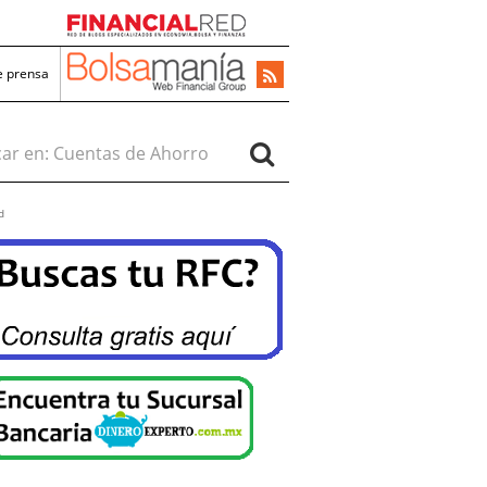
e prensa
r en:
d