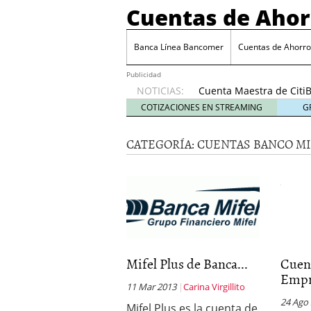
Cuentas de Ahor
Cuenta Maestra de C
¿Cómo se programan y c
Cuenta SuperDigital de
Banca Línea Bancomer
Cuentas de Ahorr
Cuenta Universitaria S
Cuenta Enlace Personal
Publicidad
NOTICIAS:
Cuenta Maestra de Cit
¿Cómo se programan y c
COTIZACIONES EN STREAMING
G
CATEGORÍA:
CUENTAS BANCO MI
Mifel Plus de Banca...
Cuen
Empre
11 Mar 2013
Carina Virgillito
24 Ago
Mifel Plus es la cuenta de