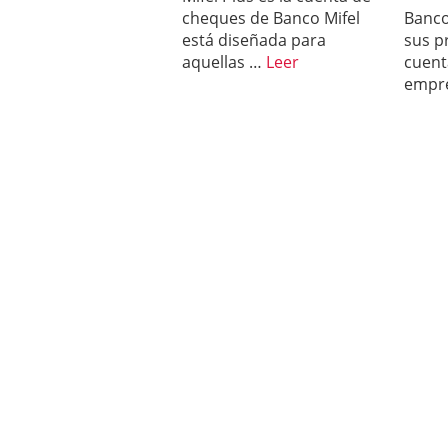
cheques de Banco Mifel
Banco
está diseñada para
sus p
aquellas …
Leer
cuent
empr