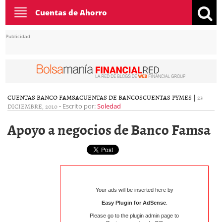
Toggle
Cuentas de Ahorro
navigation
Publicidad
CUENTAS BANCO FAMSA
CUENTAS DE BANCOS
CUENTAS PYMES
|
23
DICIEMBRE, 2010
-
Escrito por:
Soledad
Apoyo a negocios de Banco Famsa
Your ads will be inserted here by
Easy Plugin for AdSense
.
Please go to the plugin admin page to