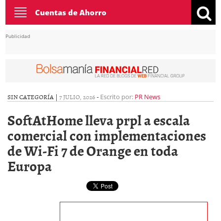
Toggle
Cuentas de Ahorro
navigation
Publicidad
SIN CATEGORÍA |
7 JULIO, 2026
-
Escrito por:
PR News
SoftAtHome lleva prpl a escala
comercial con implementaciones
de Wi-Fi 7 de Orange en toda
Europa