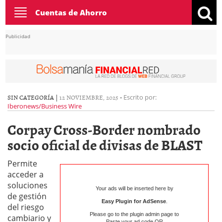
Toggle
Cuentas de Ahorro
navigation
Publicidad
SIN CATEGORÍA |
12 NOVIEMBRE, 2025
-
Escrito por:
Iberonews/Business Wire
Corpay Cross-Border nombrado
socio oficial de divisas de BLAST
Permite
acceder a
soluciones
Your ads will be inserted here by
de gestión
Easy Plugin for AdSense
.
del riesgo
Please go to the plugin admin page to
cambiario y
Paste your ad code
OR