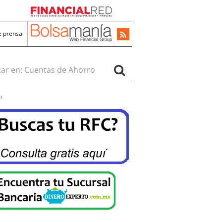
e prensa
r en:
d