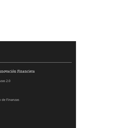
nnovación Financiera
zas 2.0
 de Finanzas