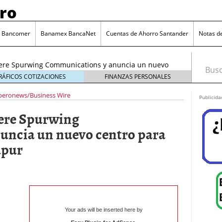
ro
o Bancomer
Banamex BancaNet
Cuentas de Ahorro Santander
Notas d
iere Spurwing Communications y anuncia un nuevo
Busca
fico en Singapur
julio 7, 2026
RÁFICOS COTIZACIONES
FINANZAS PERSONALES
beronews/Business Wire
Publicida
iere Spurwing
uncia un nuevo centro para
apur
Your ads will be inserted here by