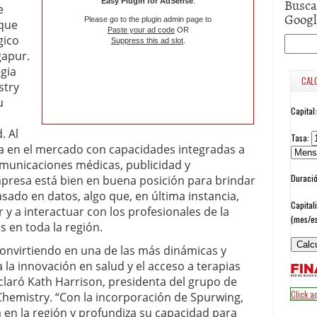
Busca
Easy Plugin for AdSense
.
e
Goog
Please go to the plugin admin page to
 que
Paste your ad code
OR
gico
Suppress this ad slot
.
gapur.
egia
stry
u
. Al
 en el mercado con capacidades integradas a
comunicaciones médicas, publicidad y
mpresa está bien en buena posición para brindar
sado en datos, algo que, en última instancia,
r y a interactuar con los profesionales de la
s en toda la región.
 convirtiendo en una de las más dinámicas y
la innovación en salud y el acceso a terapias
eclaró Kath Harrison, presidenta del grupo de
Chemistry. “Con la incorporación de Spurwing,
 en la región y profundiza su capacidad para