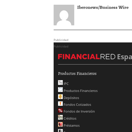
Iberonews/Business Wire
Publicidad
Publicidad
Esp
Productos Financieros
IPC
Productos Financieros
Depósitos
Fondos Cotizados
Fondos de Inversión
Créditos
Préstamos