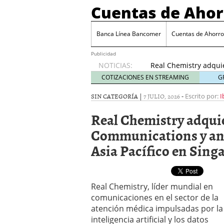
Cuentas de Ahor
Banca Línea Bancomer
Cuentas de Ahorr
Publicidad
NOTICIAS:
Real Chemistry adqu
centro para Asia Pací
COTIZACIONES EN STREAMING
G
SIN CATEGORÍA |
7 JULIO, 2026
-
Escrito por:
I
Real Chemistry adqu
Communications y an
Asia Pacífico en Sing
Real Chemistry, líder mundial en
comunicaciones en el sector de la
atención médica impulsadas por la
inteligencia artificial y los datos