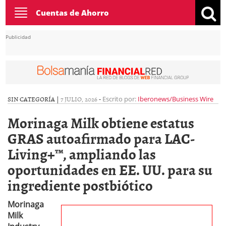
Toggle
Cuentas de Ahorro
navigation
Publicidad
SIN CATEGORÍA |
7 JULIO, 2026
-
Escrito por:
Iberonews/Business Wire
Morinaga Milk obtiene estatus
GRAS autoafirmado para LAC-
Living+™, ampliando las
oportunidades en EE. UU. para su
ingrediente postbiótico
Morinaga
Milk